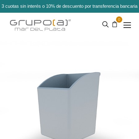
3 cuotas sin interés o 10% de descuento por transferencia bancaria
0