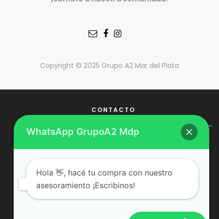
Copyright © 2025 Grupo A2 Mar del Plata
CONTACTO
WhatsApp GrupoA2 Mdp
Dirección: Juan B. Justo 2113, Mar del Plata.
Tel: 0223 495-1657 - Cel: 223 348 2866
Hola 👋, hacé tu compra con nuestro
asesoramiento ¡Escribinos!
Email: info@grupoa2mdp.ar