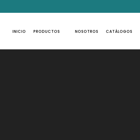
INICIO
PRODUCTOS
NOSOTROS
CATÁLOGOS
Inicio
Productos
Cajonera rodante
CATEGORÍAS
Accesorios
Bsafe
Complementos para pantallas
Sistemas de cableado