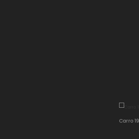
Soportes para monitores y
tablets
accesorios tienda
Escritorios
Guardado
Bibliotecas
Cajonera
Cerradura
Módulos
Inicio
Panelería
Carro 19
Puestos de trabajo