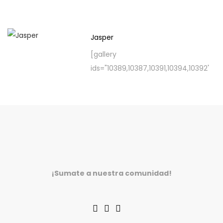
Contactanos por
WhatsApp.
Jasper
[gallery
ids="10389,10387,10391,10394,10392"]
Tapizado eco cuero, respaldo de red gris claro, plástico negro, base de aluminio pulido.
Contactanos por
WhatsApp.
¡Sumate a nuestra comunidad!