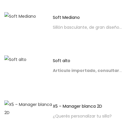
Soft Mediano
Sillón basculante, de gran diseño, perfil y alta performance.
Soft alto
Articulo importado, consultar stock.
*El sillón se entrega desarmado en caja con instrucciones y herramientas.
¿Querés personalizar tu silla?
X5 – Manager blanca 2D
Contactanos por
WhatsApp.
¿Querés personalizar tu silla?