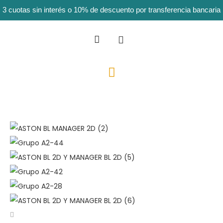
3 cuotas sin interés o 10% de descuento por transferencia bancaria