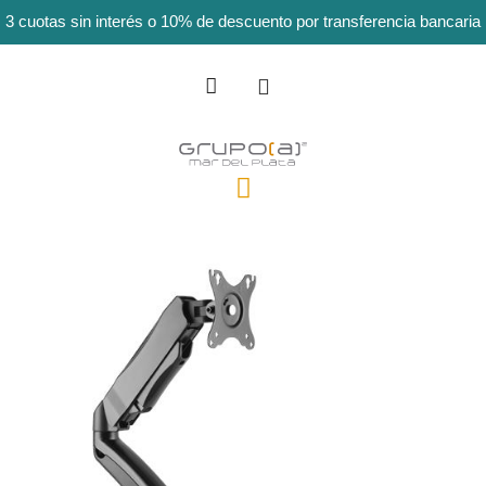
3 cuotas sin interés o 10% de descuento por transferencia bancaria