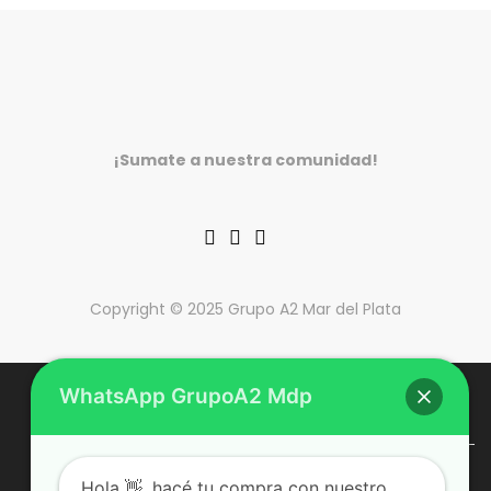
Medida 70x40cm.
Descargá el PDF con toda 
¡Sumate a nuestra comunidad!
Contactanos por
WhatsApp.
Copyright © 2025 Grupo A2 Mar del Plata
WhatsApp GrupoA2 Mdp
CONTACTO
Dirección: Juan B. Justo 2113, Mar del Plata.
Hola 👋, hacé tu compra con nuestro