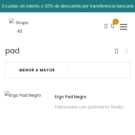
3 cuotas sin interés o 10% de descuento por transferencia bancaria
0
pad
Ergo Pad Negro
Fabricados con polímeros flexibles y con borde frontal curvado para una mejor adaptación al escritorio y para favorecer la correcta posición de las muñecas evitando así enfermedades como tendinitis y síndrome del túnel carpiano, las carpetas ERGOPAD de Grupo(a)² pueden soportar derrames de cafe, arañazos y roces sin perder el color.
Disponibles en negro, las carpetas ERGOPAD son ideales para combinar escritorios y puestos de trabajo.